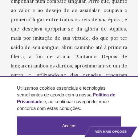
empenhar num combate singular. Pirro que, quanto
ao valor e ao desejo de se assinalar, ocupava o
primeiro’ lugar entre todos os reis de sua época, e
que desejava apropriar-se da glória de Aquiles,
mais por imitação de sua virtude, do que por ter
saído de seu sangue, abriu caminho até à primeira
fileira, a fim de atacar Pantauco. Depois de
lançarem ambos os dardos, aproximaram-se um do
outro, e, utilizando-se das espadas, trocaram
golpes nos quais revelaram não somente agilidade
Utilizamos cookies essenciais e tecnologias
como grande força. Pirro recebeu dois ferimentos,
semelhantes de acordo com a nossa
Política de
Privacidade
e, ao continuar navegando, você
e atingiu, por sua vez, o adversário, duas vezes,
concorda com estas condições.
uma na coxa e outra perto da garganta, obrigando-
o assim a voltar as costas; e, aproveitando-se da
Aceitar
oportunidade, derrubou-o por terra. Mas não pôde
VER MAIS OPÇÕES