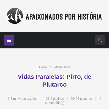
Fontes
>
Grécia Antiga
Vidas Paralelas: Pirro, de
Plutarco
1,6 mil visualizações | 37,9 páginas | 20495 palavras |
0
comentário(s)