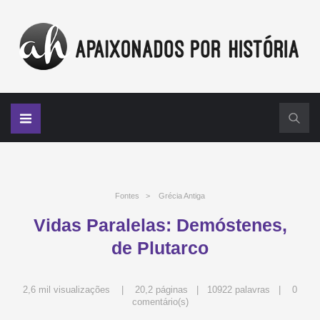
Fontes
>
Grécia Antiga
Vidas Paralelas: Demóstenes,
de Plutarco
2,6 mil visualizações | 20,2 páginas | 10922 palavras |
0
comentário(s)