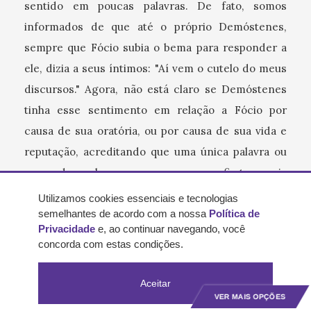
sentido em poucas palavras. De fato, somos
informados de que até o próprio Demóstenes,
sempre que Fócio subia o bema para responder a
ele, dizia a seus íntimos: "Aí vem o cutelo do meus
discursos." Agora, não está claro se Demóstenes
tinha esse sentimento em relação a Fócio por
causa de sua oratória, ou por causa de sua vida e
reputação, acreditando que uma única palavra ou
aceno de um homem em quem se confia tem mais
poder do que muitos longos períodos.
Utilizamos cookies essenciais e tecnologias
semelhantes de acordo com a nossa
Política de
Privacidade
e, ao continuar navegando, você
11. Como Demóstenes praticava as
concorda com estas condições.
técnicas de oratória
Aceitar
VER MAIS OPÇÕES
11. Por suas deficiências corporais, ele adotou os