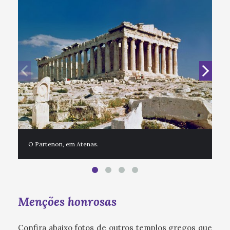
A 
O Partenon, em Atenas.
Menções honrosas
Confira abaixo fotos de outros templos gregos que