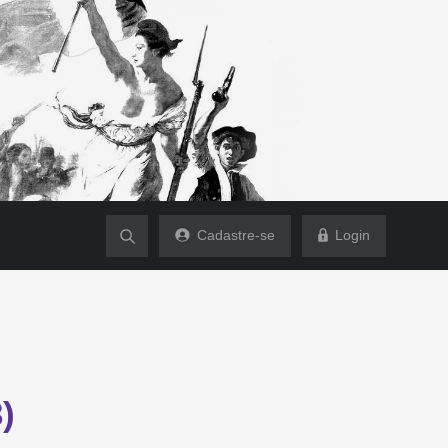
Cadastre-se
Login
)