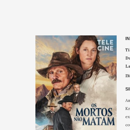
I
Tí
Du
L
I
S
Am
Kr
ex
co