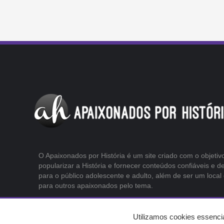
O Apaixonados por História é um site criado com o objetiv
popularizar a História e fornecer conteúdos confiáveis e d
para o público adolescente e adulto, além de ser um local
para outros apaixonados pelo tema.
Utilizamos cookies essenci