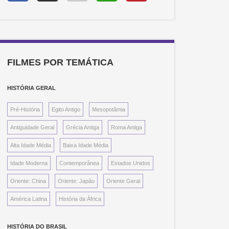
FILMES POR TEMÁTICA
HISTÓRIA GERAL
Pré-História
Egito Antigo
Mesopotâmia
Antiguidade Geral
Grécia Antiga
Roma Antiga
Alta Idade Média
Baixa Idade Média
Idade Moderna
Contemporânea
Estados Unidos
Oriente: China
Oriente: Japão
Oriente Geral
América Latina
História da África
HISTÓRIA DO BRASIL