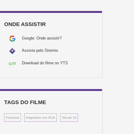
ONDE ASSISTIR
Google: Onde assistir?
Assista pelo Stremio
Download do filme no YTS
TAGS DO FILME
Faroeste
Imigrantes nos EUA
Século 19