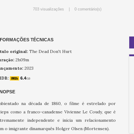
703 visualizações |
0 comentário(s)
NFORMAÇÕES TÉCNICAS
tulo original:
The Dead Don't Hurt
ração:
2h09m
ançamento:
2023
MDB:
6.4
/10
INOPSE
bientado na década de 1860, o filme é estrelado por
ieps como a franco-canadense Vivienne Le Coudy, que é
tremamente independente e inicia um relacionamento
m o imigrante dinamarquês Holger Olsen (Mortensen).