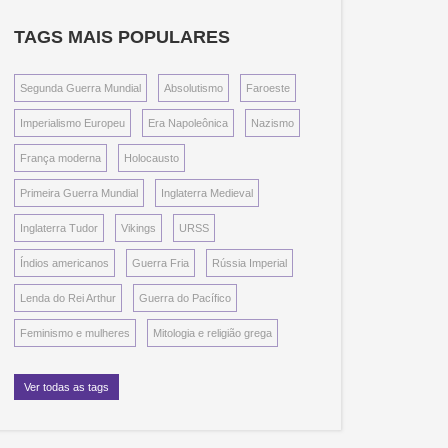
TAGS MAIS POPULARES
Segunda Guerra Mundial
Absolutismo
Faroeste
Imperialismo Europeu
Era Napoleônica
Nazismo
França moderna
Holocausto
Primeira Guerra Mundial
Inglaterra Medieval
Inglaterra Tudor
Vikings
URSS
Índios americanos
Guerra Fria
Rússia Imperial
Lenda do Rei Arthur
Guerra do Pacífico
Feminismo e mulheres
Mitologia e religião grega
Ver todas as tags