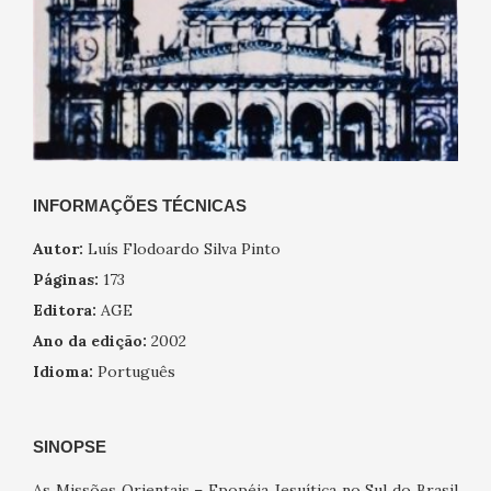
INFORMAÇÕES TÉCNICAS
Autor:
Luís Flodoardo Silva Pinto
Páginas:
173
Editora:
AGE
Ano da edição:
2002
Idioma:
Português
SINOPSE
As Missões Orientais – Epopéia Jesuítica no Sul do Brasil