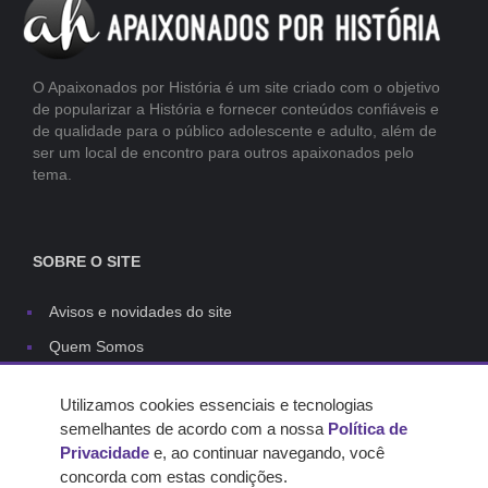
O Apaixonados por História é um site criado com o objetivo
de popularizar a História e fornecer conteúdos confiáveis e
de qualidade para o público adolescente e adulto, além de
ser um local de encontro para outros apaixonados pelo
tema.
SOBRE O SITE
Avisos e novidades do site
Quem Somos
Links
Utilizamos cookies essenciais e tecnologias
Contato
semelhantes de acordo com a nossa
Política de
Capas do site
Privacidade
e, ao continuar navegando, você
concorda com estas condições.
Regras dos comentários