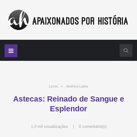
Livros
>
América Latina
Astecas: Reinado de Sangue e
Esplendor
1,4 mil visualizações |
0 comentário(s)