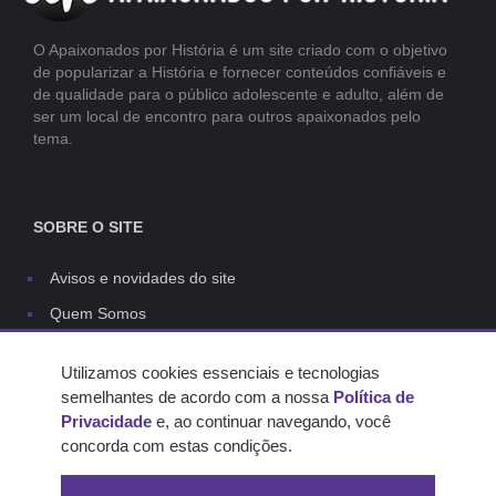
O Apaixonados por História é um site criado com o objetivo
de popularizar a História e fornecer conteúdos confiáveis e
de qualidade para o público adolescente e adulto, além de
ser um local de encontro para outros apaixonados pelo
tema.
SOBRE O SITE
Avisos e novidades do site
Quem Somos
Links
Utilizamos cookies essenciais e tecnologias
Contato
semelhantes de acordo com a nossa
Política de
Capas do site
Privacidade
e, ao continuar navegando, você
concorda com estas condições.
Regras dos comentários
Política de privacidade