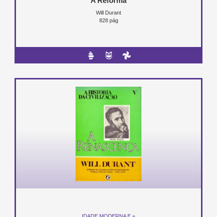
A Reforma
Will Durant
828 pág
IDADE MODERNA E +