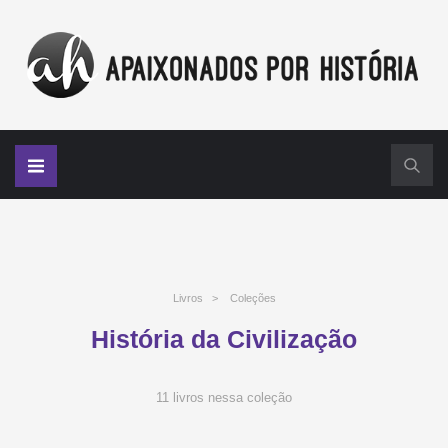
Livros
>
Coleções
História da Civilização
11 livros nessa coleção