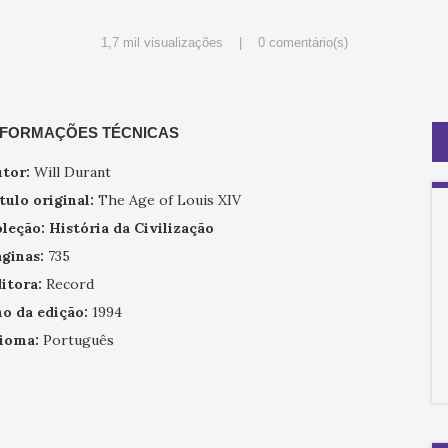
1,7 mil visualizações |
0 comentário(s)
NFORMAÇÕES TÉCNICAS
tor:
Will Durant
tulo original:
The Age of Louis XIV
leção:
História da Civilização
ginas:
735
itora:
Record
o da edição:
1994
ioma:
Português