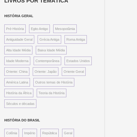
LIVROS POR TEMÁTICA
HISTÓRIA GERAL
Pré-História
Egito Antigo
Mesopotâmia
Antiguidade Geral
Grécia Antiga
Roma Antiga
Alta Idade Média
Baixa Idade Média
Idade Moderna
Contemporânea
Estados Unidos
Oriente: China
Oriente: Japão
Oriente Geral
América Latina
Outros temas de História
História da África
Teoria da História
Séculos e décadas
HISTÓRIA DO BRASIL
Colônia
Império
República
Geral