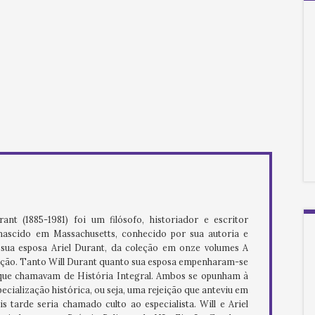
ant (1885-1981) foi um filósofo, historiador e escritor
ascido em Massachusetts, conhecido por sua autoria e
à sua esposa Ariel Durant, da coleção em onze volumes A
zação. Tanto Will Durant quanto sua esposa empenharam-se
ue chamavam de História Integral. Ambos se opunham à
ecialização histórica, ou seja, uma rejeição que anteviu em
 tarde seria chamado culto ao especialista. Will e Ariel