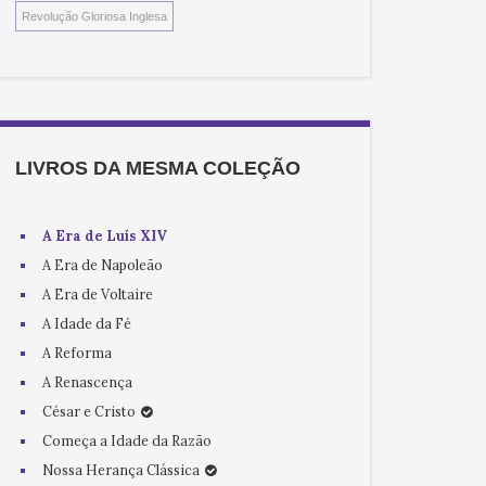
Revolução Gloriosa Inglesa
LIVROS DA MESMA COLEÇÃO
A Era de Luís XIV
A Era de Napoleão
A Era de Voltaire
A Idade da Fé
A Reforma
A Renascença
César e Cristo
Começa a Idade da Razão
Nossa Herança Clássica