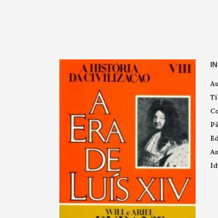
I
Au
Tí
Co
Pá
Ed
An
Id