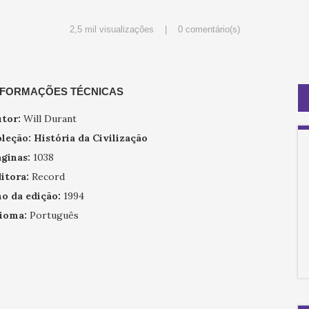
2,5 mil visualizações |
0 comentário(s)
NFORMAÇÕES TÉCNICAS
tor:
Will Durant
leção:
História da Civilização
ginas:
1038
itora:
Record
o da edição:
1994
ioma:
Português