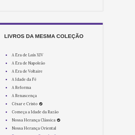
LIVROS DA MESMA COLEÇÃO
A Era de Luís XIV
A Era de Napoleão
A Era de Voltaire
A Idade da Fé
A Reforma
A Renascença
César e Cristo
Começa a Idade da Razão
Nossa Herança Clássica
Nossa Herança Oriental