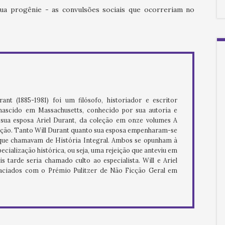
ua progênie - as convulsões sociais que ocorreriam no
ant (1885-1981) foi um filósofo, historiador e escritor
ascido em Massachusetts, conhecido por sua autoria e
à sua esposa Ariel Durant, da coleção em onze volumes A
zação. Tanto Will Durant quanto sua esposa empenharam-se
ue chamavam de História Integral. Ambos se opunham à
ecialização histórica, ou seja, uma rejeição que anteviu em
 tarde seria chamado culto ao especialista. Will e Ariel
aciados com o Prémio Pulitzer de Não Ficção Geral em