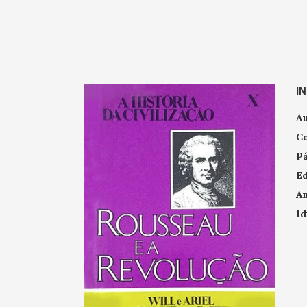
I
Au
Co
Pá
Ed
An
Id