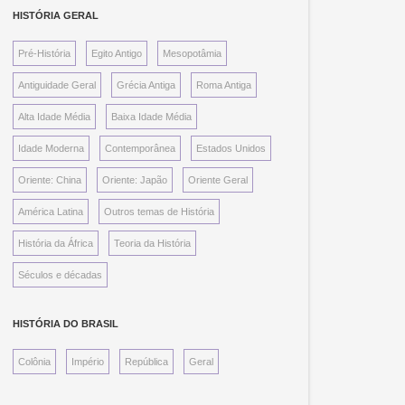
HISTÓRIA GERAL
Pré-História
Egito Antigo
Mesopotâmia
Antiguidade Geral
Grécia Antiga
Roma Antiga
Alta Idade Média
Baixa Idade Média
Idade Moderna
Contemporânea
Estados Unidos
Oriente: China
Oriente: Japão
Oriente Geral
América Latina
Outros temas de História
História da África
Teoria da História
Séculos e décadas
HISTÓRIA DO BRASIL
Colônia
Império
República
Geral