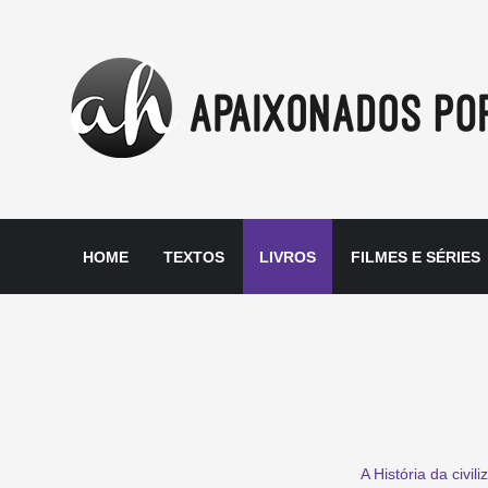
HOME
TEXTOS
LIVROS
FILMES E SÉRIES
A História da civi