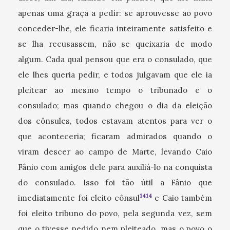
apenas uma graça a pedir: se aprouvesse ao povo
conceder-lhe, ele ficaria inteiramente satisfeito e
se lha recusassem, não se queixaria de modo
algum. Cada qual pensou que era o consulado, que
ele lhes queria pedir, e todos julgavam que ele ia
pleitear ao mesmo tempo o tribunado e o
consulado; mas quando chegou o dia da eleição
dos cônsules, todos estavam atentos para ver o
que aconteceria; ficaram admirados quando o
viram descer ao campo de Marte, levando Caio
Fânio com amigos dele para auxiliá-lo na conquista
do consulado. Isso foi tão útil a Fânio que
1414
imediatamente foi eleito cônsul
e Caio também
foi eleito tribuno do povo, pela segunda vez, sem
que o tivesse pedido nem pleiteado, mas o povo o