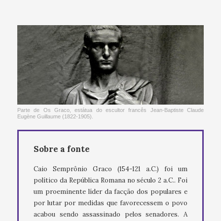
Parte de Os Graco, estátua do escultor francês Jean-Baptiste Claude
Eugène Guillaume (1822-1905).
Sobre a fonte
Caio Semprônio Graco (154-121 a.C.) foi um
político da República Romana no século 2 a.C.. Foi
um proeminente líder da facção dos populares e
por lutar por medidas que favorecessem o povo
acabou sendo assassinado pelos senadores. A