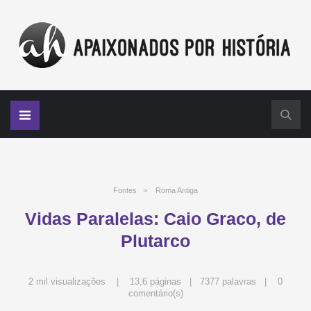
Fontes
>
Roma Antiga
Vidas Paralelas: Caio Graco, de
Plutarco
2 mil visualizações | 13,6 páginas | 7377 palavras |
0
comentário(s)