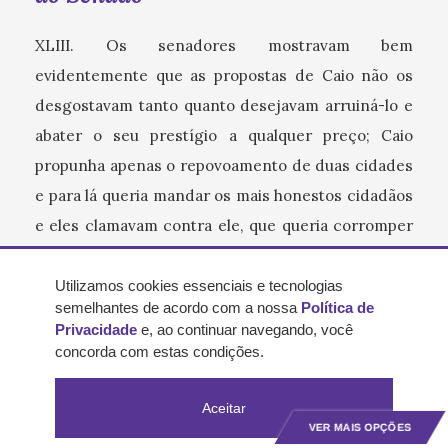
XLIII. Os senadores mostravam bem
evidentemente que as propostas de Caio não os
desgostavam tanto quanto desejavam arruiná-lo e
abater o seu prestígio a qualquer preço; Caio
propunha apenas o repovoamento de duas cidades
e para lá queria mandar os mais honestos cidadãos
e eles clamavam contra ele, que queria corromper
o povo e, ao contrário, favoreciam a Druso que
propunha se repovoassem doze cidades e queria
Utilizamos cookies essenciais e tecnologias
semelhantes de acordo com a nossa
Política de
que se mandassem a cada uma, três mil dos
Privacidade
e, ao continuar navegando, você
burgueses mais pobres: eles odiavam a Caio, que
concorda com estas condições.
havia sobrecarregado de rendas anuais os
burgueses pobres, aos quais havia dado terras e
Aceitar
VER MAIS OPÇÕES
Lívio, ao contrário, era-lhes simpático, porque