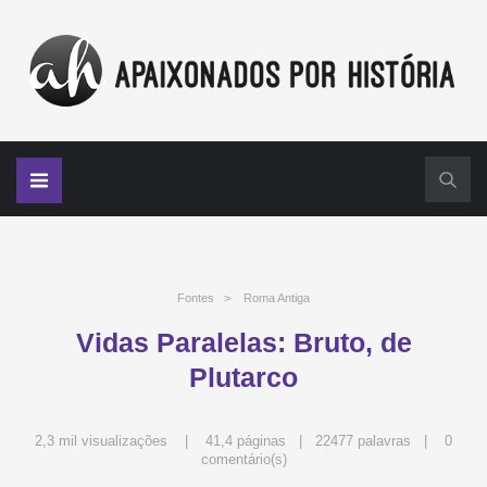
Fontes
>
Roma Antiga
Vidas Paralelas: Bruto, de
Plutarco
2,3 mil visualizações | 41,4 páginas | 22477 palavras |
0
comentário(s)