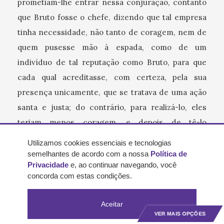
prometiam-lhe entrar nessa conjuração, contanto
que Bruto fosse o chefe, dizendo que tal empresa
tinha necessidade, não tanto de coragem, nem de
quem pusesse mão à espada, como de um
indivíduo de tal reputação como Bruto, para que
cada qual acreditasse, com certeza, pela sua
presença unicamente, que se tratava de uma ação
santa e justa; do contrário, para realizá-lo, eles
teriam menos coragem, e depois de tê-lo
realizado, seriam mais objeto de suspeita, porque
Utilizamos cookies essenciais e tecnologias
cada qual julgaria que tal indivíduo ter-se-ia
semelhantes de acordo com a nossa
Política de
Privacidade
e, ao continuar navegando, você
recusado a participar de tal execução, se a causa
concorda com estas condições.
não fosse boa. Pelo que Cássio, depois de ter
considerado estas razões, consigo mesmo, falou
Aceitar
com Bruto, depois da divergência que haviam tido;
VER MAIS OPÇÕES