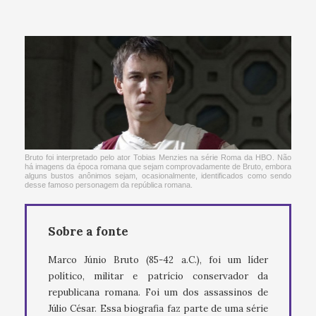
Bruto foi interpretado pelo ator Tobias Menzies na série Roma da HBO. Não
há imagens da época romana que sejam comprovadamente de Bruto, embora
alguns bustos anônimos sejam, ocasionalmente, identificados como sendo
desse famoso personagem da república romana.
Sobre a fonte
Marco Júnio Bruto (85-42 a.C.), foi um líder
político, militar e patrício conservador da
republicana romana. Foi um dos assassinos de
Júlio César. Essa biografia faz parte de uma série