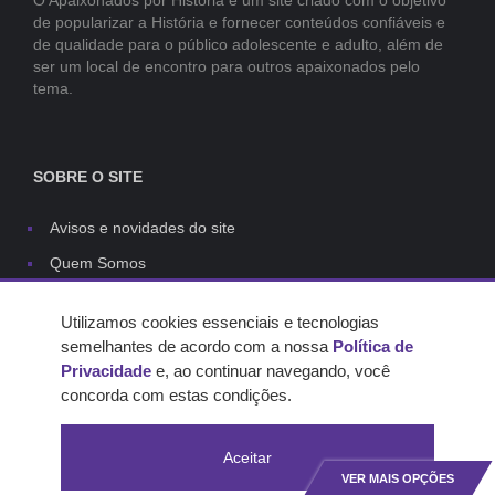
O Apaixonados por História é um site criado com o objetivo
de popularizar a História e fornecer conteúdos confiáveis e
de qualidade para o público adolescente e adulto, além de
ser um local de encontro para outros apaixonados pelo
tema.
SOBRE O SITE
Avisos e novidades do site
Quem Somos
Links
Utilizamos cookies essenciais e tecnologias
Contato
semelhantes de acordo com a nossa
Política de
Capas do site
Privacidade
e, ao continuar navegando, você
concorda com estas condições.
Regras dos comentários
Política de privacidade
Aceitar
VER MAIS OPÇÕES