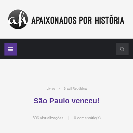
Livros
>
Brasil República
São Paulo venceu!
806 visualizações |
0 comentário(s)