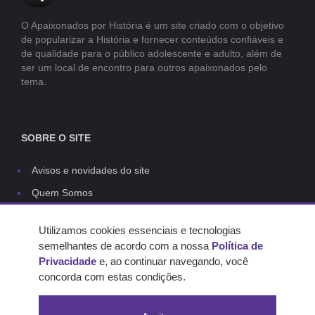
O Apaixonados por História é um site criado com o objetivo
de popularizar a História e fornecer conteúdos confiáveis e
de qualidade para o público adolescente e adulto, além de
ser um local de encontro para outros apaixonados pelo
tema.
SOBRE O SITE
Avisos e novidades do site
Quem Somos
Links
Utilizamos cookies essenciais e tecnologias
Contato
semelhantes de acordo com a nossa
Política de
Capas do site
Privacidade
e, ao continuar navegando, você
concorda com estas condições.
Regras dos comentários
Política de privacidade