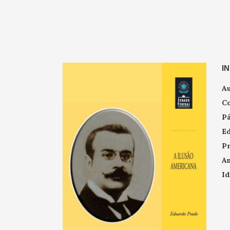
I
Au
Co
Pá
Ed
Pr
An
Id