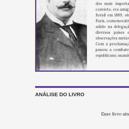
dos mais importan
convicto, era ami
Brésil em 1889, o
Paris, comemorati
adido na delegaçã
diversos países
observações meticu
Com a proclamaçã
passou a combater
republicano, usand
ANÁLISE DO LIVRO
Esse livro ai