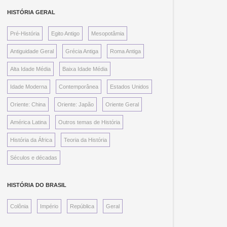
Da República
HISTÓRIA GERAL
De profecia e inquisição
Deodoro: subsídios para a história
Pré-História
Egito Antigo
Mesopotâmia
Dez anos no Brasil
Antiguidade Geral
Grécia Antiga
Roma Antiga
Diálogos das grandezas do Brasil
Alta Idade Média
Baixa Idade Média
Diário da minha viagem para Filadélfia: 1798-
1799
Idade Moderna
Contemporânea
Estados Unidos
Do Rio de Janeiro ao Piauí pelo interior do
país
Oriente: China
Oriente: Japão
Oriente Geral
Dois anos no Brasil
América Latina
Outros temas de História
Eleição e representação
História da África
Teoria da História
Falas do Trono: De Dom Pedro I, Dom
Pedro II e Princesa Isabel
Séculos e décadas
Fastos da ditadura militar no Brasil
Festas e Tradições Populares do Brasil
HISTÓRIA DO BRASIL
Formação constitucional do Brasil
Colônia
Império
República
Geral
Formação histórica do Brasil
Fragmentos de estudos da história da