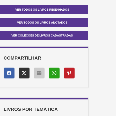
Autobiografia: Visconde de Mauá
VER TODOS OS LIVROS RESENHADOS
Balmaceda
Batalha de Caiboaté: Episódio Culminante
VER TODOS OS LIVROS ANOTADOS
da Guerra das Missões
Brasil: Amazonas-Xingu
VER COLEÇÕES DE LIVROS CADASTRADAS
Brasileiras célebres
Campanha Abolicionista no Recife
Canudos e outros temas
COMPARTILHAR
Capítulos de história colonial
Castilhismo: uma filosofia da República
Copiador de cartas particulares do Senhor
Dom Frei Manuel da Cruz, Bispo do
Maranhão e Mariana
Crônica da missão dos padres da
Companhia de Jesus no Estado do Maranhão
Cultura e opulência do Brasil por suas drogas
e minas
LIVROS POR TEMÁTICA
Curso de Direito Romano