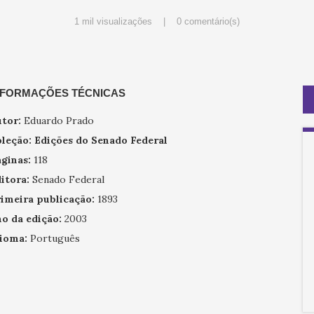
1 mil visualizações |
0 comentário(s)
NFORMAÇÕES TÉCNICAS
tor:
Eduardo Prado
leção:
Edições do Senado Federal
ginas:
118
itora:
Senado Federal
imeira publicação:
1893
o da edição:
2003
ioma:
Português