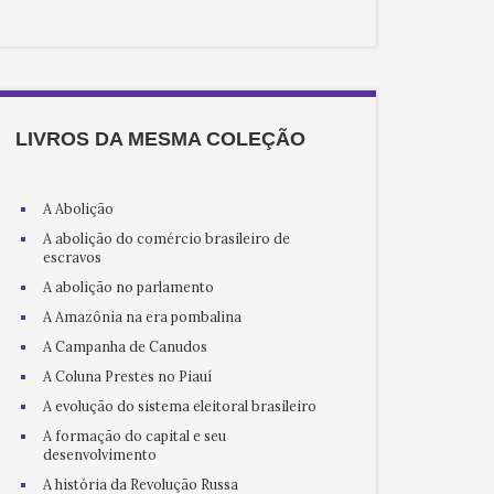
LIVROS DA MESMA COLEÇÃO
A Abolição
A abolição do comércio brasileiro de
escravos
A abolição no parlamento
A Amazônia na era pombalina
A Campanha de Canudos
A Coluna Prestes no Piauí
A evolução do sistema eleitoral brasileiro
A formação do capital e seu
desenvolvimento
A história da Revolução Russa