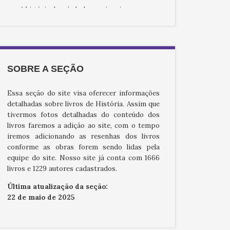
A história dos símbolos nacionais
A ilusão americana
A intervenção estrangeira durante a revolta
de 1893
A presidência Campos Sales
SOBRE A SEÇÃO
A renúncia de Jânio
A retirada da Laguna
Essa seção do site visa oferecer informações
A viagem de Patroni pelas províncias
detalhadas sobre livros de História. Assim que
brasileiras
tivermos fotos detalhadas do conteúdo dos
Advento da ditadura militar no Brasil
livros faremos a adição ao site, com o tempo
iremos adicionando as resenhas dos livros
Apontamentos para a história dos jesuítas no
Brasil
conforme as obras forem sendo lidas pela
equipe do site. Nosso site já conta com 1666
As aventuras de Nhô-Quim & Zé Caipora
livros e 1229 autores cadastrados.
As dificuldades de um império luso-
brasileiro
Última atualização da seção:
As obras dos engenheiros militares Galluzzi
22 de maio de 2025
e Sambuceti e do arquiteto Landi no Brasil
colonial do século XVIII
Autobiografia de C. B. Ottoni