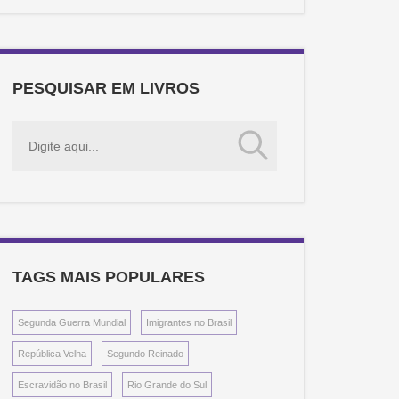
Assembleia Constituinte do Brasil
Fundação de Belém do Pará
Garibaldi e a Guerra dos Farrapos
História constitucional do Brasil
PESQUISAR EM LIVROS
História da América Portuguesa
História da Capitania de São Vicente
História da cidade de São Paulo
História da civilização brasileira
História da conquista da Paraíba
História da independência do Brasil
História da missão dos padres capuchinhos
na Ilha do Maranhão e terras circunvizinhas
TAGS MAIS POPULARES
História das ideias políticas no Brasil
História do Brasil
Segunda Guerra Mundial
Imigrantes no Brasil
História do Brasil
República Velha
Segundo Reinado
História do Brasil
História do Império
Escravidão no Brasil
Rio Grande do Sul