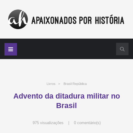
Livros
>
Brasil República
Advento da ditadura militar no
Brasil
975 visualizações |
0 comentário(s)