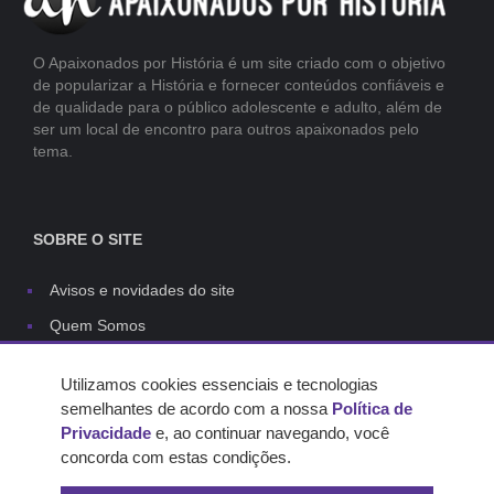
O Apaixonados por História é um site criado com o objetivo
de popularizar a História e fornecer conteúdos confiáveis e
de qualidade para o público adolescente e adulto, além de
ser um local de encontro para outros apaixonados pelo
tema.
SOBRE O SITE
Avisos e novidades do site
Quem Somos
Links
Utilizamos cookies essenciais e tecnologias
Contato
semelhantes de acordo com a nossa
Política de
Capas do site
Privacidade
e, ao continuar navegando, você
concorda com estas condições.
Regras dos comentários