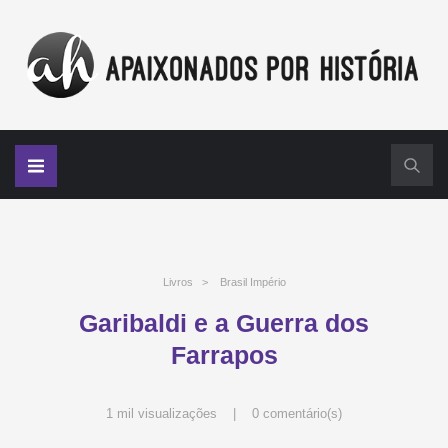
Livros
>
Brasil Império
Garibaldi e a Guerra dos
Farrapos
1 mil visualizações |
0 comentário(s)